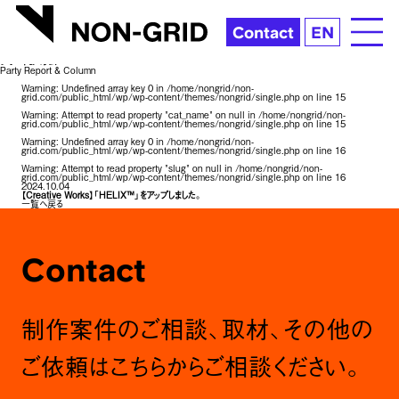
News | ブランディング・デザイン会社 NON-GRID INC.
Contact
EN
レポート＆コラム
Party Report & Column
Warning
: Undefined array key 0 in
/home/nongrid/non-
grid.com/public_html/wp/wp-content/themes/nongrid/single.php
on line
15
Warning
: Attempt to read property "cat_name" on null in
/home/nongrid/non-
grid.com/public_html/wp/wp-content/themes/nongrid/single.php
on line
15
Warning
: Undefined array key 0 in
/home/nongrid/non-
grid.com/public_html/wp/wp-content/themes/nongrid/single.php
on line
16
Warning
: Attempt to read property "slug" on null in
/home/nongrid/non-
grid.com/public_html/wp/wp-content/themes/nongrid/single.php
on line
16
2024.10.04
【Creative Works】「HELIX™」をアップしました。
一覧へ戻る
C
o
n
t
a
c
t
制作案件のご相談、取材、その他の
ご依頼はこちらからご相談ください。