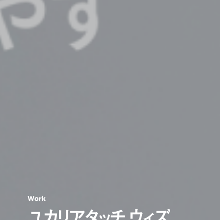
W
o
r
k
ユ
カ
リ
ア
タ
ッ
チ
ウ
ィ
ズ