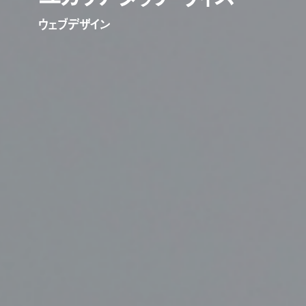
ウ
ェ
ブ
デ
ザ
イ
ン