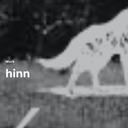
W
o
r
k
h
i
n
n