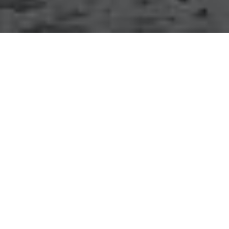
Client
LILYY Entertainment, Inc.
「働く男を、美しく」をテーマにしたビジネスウェア・
ブランド「hinn」のブランドサイト。「hinn」は、30
代以降の男性をターゲットに、働きながら自己を磨
き、一流のクオリティを身につける気品溢れる真の
ビジネスパーソンのためのブランドを目指している。
サイトでは、誕生したばかりのこのブランドのコンセ