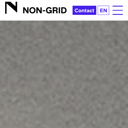
JOHNNY REB | NON-GRID INC.
Contact
EN