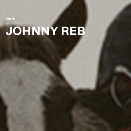
W
o
r
k
J
O
H
N
N
Y
R
E
B