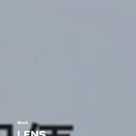
W
o
r
k
L
E
N
S