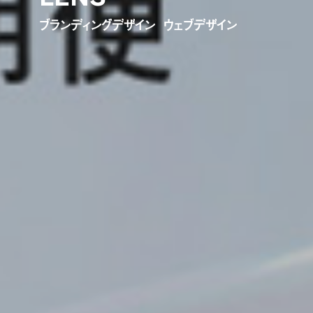
ブ
ラ
ン
デ
ィ
ン
グ
デ
ザ
イ
ン
ウ
ェ
ブ
デ
ザ
イ
ン