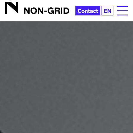
MAINTENANT 2015AW | NON-GRID INC.
Contact
EN