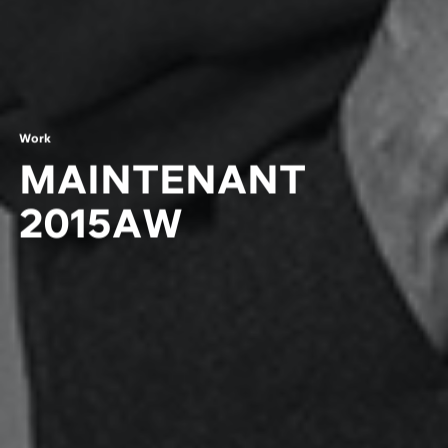
W
o
r
k
M
A
I
N
T
E
N
A
N
T
2
0
1
5
A
W