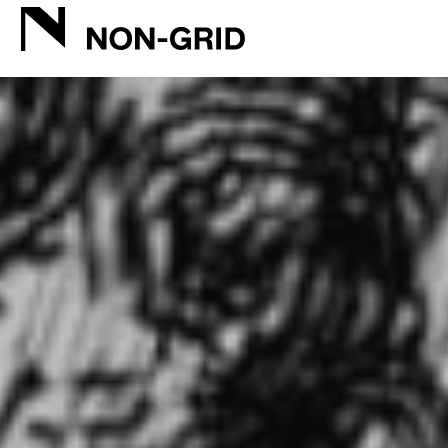
NIKE.COM Campaign | グラフィックデザイン 映像制作 | NON-GRID INC.