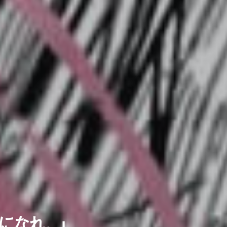
に
な
れ
。
」