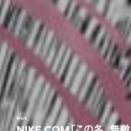
W
o
r
k
N
I
K
E
.
C
O
M
「
こ
の
冬
、
無
敵