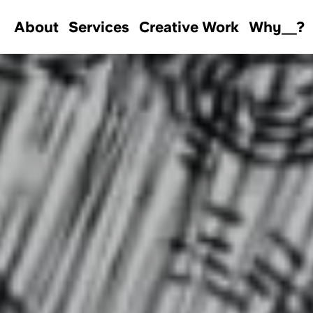
About
Services
Creative Work
Why＿?