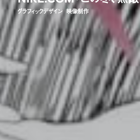
グ
ラ
フ
ィ
ッ
ク
デ
ザ
イ
ン
映
像
制
作